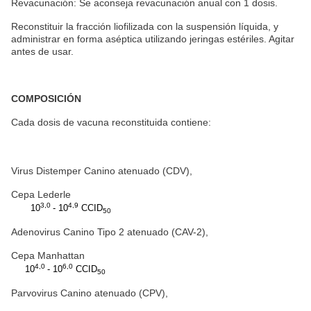
Revacunación: Se aconseja revacunación anual con 1 dosis.
Reconstituir la fracción liofilizada con la suspensión líquida, y
administrar en forma aséptica utilizando jeringas estériles. Agitar
antes de usar.
COMPOSICIÓN
Cada dosis de vacuna reconstituida contiene:
Virus Distemper Canino atenuado (CDV),
Cepa Lederle
3,0
4,9
10
- 10
CCID
50
Adenovirus Canino Tipo 2 atenuado (CAV-2),
Cepa Manhattan
4,0
6,0
10
- 10
CCID
50
Parvovirus Canino atenuado (CPV),