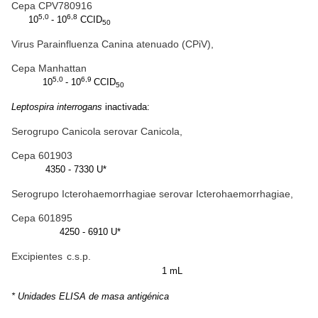
Cepa CPV780916
5,0
6,8
10
- 10
CCID
50
Virus Parainfluenza Canina atenuado (CPiV),
Cepa Manhattan
5,0
6,9
10
- 10
CCID
50
Leptospira interrogans
inactivada:
Serogrupo Canicola serovar Canicola,
Cepa 601903
4350 - 7330 U*
Serogrupo Icterohaemorrhagiae serovar Icterohaemorrhagiae,
Cepa 601895
4250 - 6910 U*
Excipientes c.s.p.
1 mL
* Unidades ELISA de masa antigénica