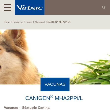
®
Home
Productos
Perros
Vacunas
CANIGEN
MHA2PPi/L
VACUNAS
®
CANIGEN
MHA2PPi/L
Vacunas – Séxtuple Canina