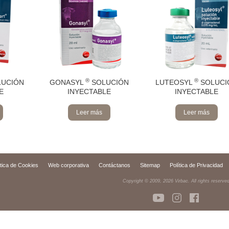
®
®
UCIÓN
GONASYL
SOLUCIÓN
LUTEOSYL
SOLUCI
E
INYECTABLE
INYECTABLE
Leer más
Leer más
ítica de Cookies
Web corporativa
Contáctanos
Sitemap
Política de Privacidad
Copyright © 2009,
2026
Virbac. All rights reserve