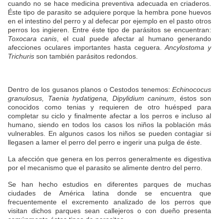
cuando no se hace medicina preventiva adecuada en criaderos.
Éste tipo de parasito se adquiere porque la hembra pone huevos
en el intestino del perro y al defecar por ejemplo en el pasto otros
perros los ingieren. Entre éste tipo de parásitos se encuentran:
Toxocara canis
, el cual puede afectar al humano generando
afecciones oculares importantes hasta ceguera.
Ancylostoma y
Trichuris
son también parásitos redondos.
Dentro de los gusanos planos o Cestodos tenemos:
Echinococus
granulosus, Taenia hydatigena, Dipylidium caninum
, éstos son
conocidos como tenias y requieren de otro huésped para
completar su ciclo y finalmente afectar a los perros e incluso al
humano, siendo en todos los casos los niños la población más
vulnerables. En algunos casos los niños se pueden contagiar si
llegasen a lamer el perro del perro e ingerir una pulga de éste.
La afección que genera en los perros generalmente es digestiva
por el mecanismo que el parasito se alimente dentro del perro.
Se han hecho estudios en diferentes parques de muchas
ciudades de América latina donde se encuentra que
frecuentemente el excremento analizado de los perros que
visitan dichos parques sean callejeros o con dueño presenta