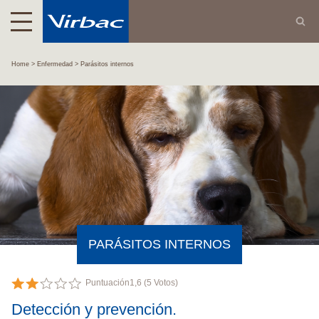
Home
Enfermedad
Parásitos internos
PARÁSITOS INTERNOS
Puntuación
1,6
(
5
Votos)
Detección y prevención.