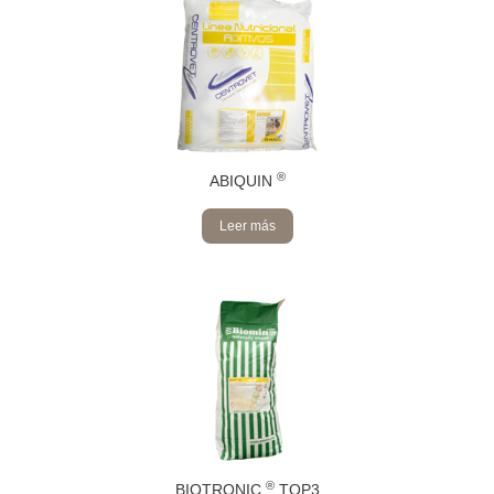
®
ABIQUIN
Leer más
®
BIOTRONIC
TOP3