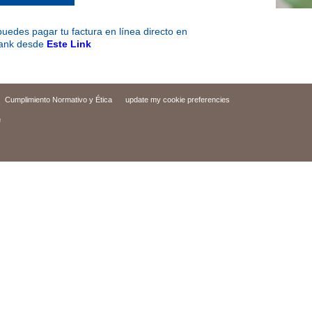
uedes pagar tu factura en línea directo en
ank desde
Este Link
Cumplimiento Normativo y Ética
update my cookie preferencies
d