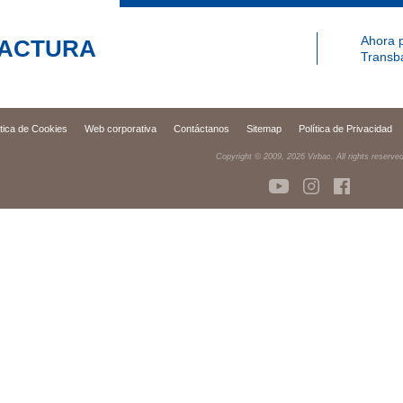
Ahora p
FACTURA
Transb
ítica de Cookies
Web corporativa
Contáctanos
Sitemap
Política de Privacidad
Copyright © 2009,
2026
Virbac. All rights reserve