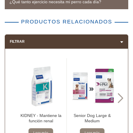
¿Qué tanto ejercicio necesita mi perro cada día?
PRODUCTOS RELACIONADOS
FILTRAR
KIDNEY - Mantiene la
Senior Dog Large &
Seni
función renal
Medium
La