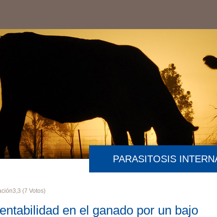
PARASITOSIS INTERN
ación
3,3
(
7
Votos)
entabilidad en el ganado por un bajo