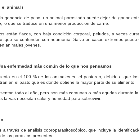
 el animal /
la ganancia de peso, un animal parasitado puede dejar de ganar ent
, lo que se traduce en una menor producción de carne.
os están flacos, con baja condición corporal, peludos, a veces cur
ios que se confunden con neumonía. Salvo en casos extremos puede 
 en animales jóvenes.
 Una enfermedad más común de lo que nos pensamos
esenta en el 100 % de los animales en el pastoreo, debido a que las
tran en el pasto que es donde obtiene la mayor parte de su alimento.
resentan todo el año, pero son más comunes o más agudas durante l
as larvas necesitan calor y humedad para sobrevivir.
ón
 a través de análisis coproparasitoscópico, que incluye la identificaci
 de los parásitos presentes.