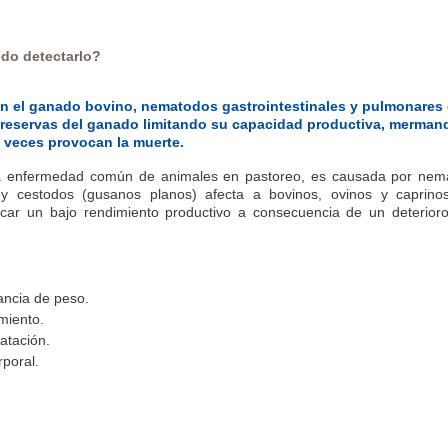
do detectarlo?
 en el ganado bovino, nematodos gastrointestinales y pulmonares
s reservas del ganado limitando su capacidad productiva, merman
veces provocan la muerte.
na enfermedad común de animales en pastoreo, es causada por nem
y cestodos (gusanos planos) afecta a bovinos, ovinos y caprino
ocar un bajo rendimiento productivo a consecuencia de un deterior
ancia de peso.
imiento.
atación.
rporal.