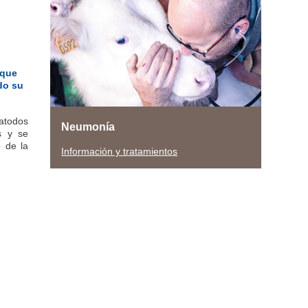
 que
do su
atodos
Neumonía
s y se
o de la
Información y tratamientos