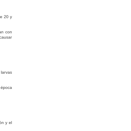
re 20 y
san con
causar
 larvas
a época
ón y el