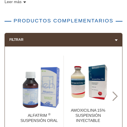
Leer más
PRODUCTOS COMPLEMENTARIOS
FILTRAR
AMOXICILINA 15%
®
ALFATRIM
SUSPENSIÓN
CE
SUSPENSIÓN ORAL
INYECTABLE
SUS