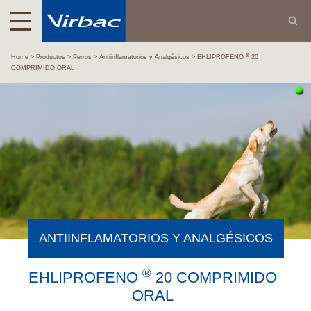
®
Home
Productos
Perros
Antiinflamatorios y Analgésicos
EHLIPROFENO
20
COMPRIMIDO ORAL
ANTIINFLAMATORIOS Y ANALGÉSICOS
®
EHLIPROFENO
20 COMPRIMIDO
ORAL