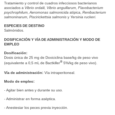
Tratamiento y control de cuadros infecciosos bacterianos
asociados a
Vibrio ordalii, Vibrio anguillarum, Flavobacterium
psychrophilum, Aeromonas salmonicida
atípica,
Renibacterium
salmoninarum, Piscirickettsia salmonis
y
Yersinia ruckeri.
ESPECIES DE DESTINO
Salmónidos.
DOSIFICACIÓN Y VÍA DE ADMINISTRACIÓN Y MODO DE
EMPLEO
Dosificación:
Dosis única de 25 mg de Doxiciclina base/kg de peso vivo
®
(equivalente a 0,5 mL de Bactkiller
5%/kg de peso vivo).
Vía de administración:
Vía intraperitoneal.
Modo de empleo:
- Agitar bien antes y durante su uso.
- Administrar en forma aséptica.
- Anestesiar los peces previa inyección.