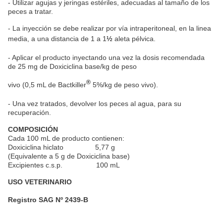
- Utilizar agujas y jeringas estériles, adecuadas al tamaño de los
peces a tratar.
- La inyección se debe realizar por vía intraperitoneal, en la linea
media, a una distancia de 1 a 1
½
aleta pélvica.
- Aplicar el producto inyectando una vez la dosis recomendada
de 25 mg de Doxiciclina base/kg de peso
®
vivo (0,5 mL de Bactkiller
5%/kg de peso vivo).
- Una vez tratados, devolver los peces al agua, para su
recuperación.
COMPOSICIÓN
Cada 100 mL de producto contienen:
Doxiciclina hiclato 5,77 g
(Equivalente a 5 g de Doxiciclina base)
Excipientes c.s.p. 100 mL
USO VETERINARIO
Registro SAG Nº 2439-B