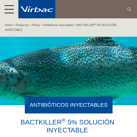
®
Home
Productos
Peces
Antibióticos inyectables
BACTKILLER
5% SOLUCIÓN
INYECTABLE
ANTIBIÓTICOS INYECTABLES
®
BACTKILLER
5% SOLUCIÓN
INYECTABLE