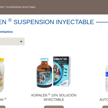
®
OPEN
SUSPENSION INYECTABLE
®
EN
SUSPENSION INYECTABLE
ntarios
®
KORALEN
10% SOLUCIÓN
®
AN
INYECTABLE
AUT