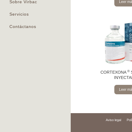
Sobre Virbac
Leer m
Servicios
Contáctanos
®
CORTEXONA
INYECTA
Leer m
Aviso legal
Pol