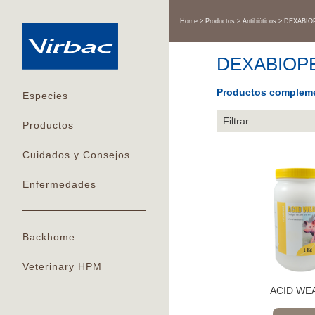
Home
Productos
Antibióticos
DEXABI
DEXABIOP
Productos compleme
Especies
Filtrar
Productos
Cuidados y Consejos
Enfermedades
Backhome
Veterinary HPM
ACID WE