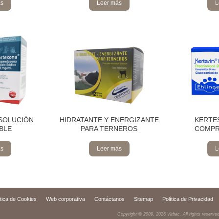
ás
Leer más
L
SOLUCIÓN
HIDRATANTE Y ENERGIZANTE
KERTE
BLE
PARA TERNEROS
COMPR
ás
Leer más
L
ítica de Cookies
Web corporativa
Contáctanos
Sitemap
Política de Privacidad
Copyright © 2009,
2026
Virbac. All rights reserve