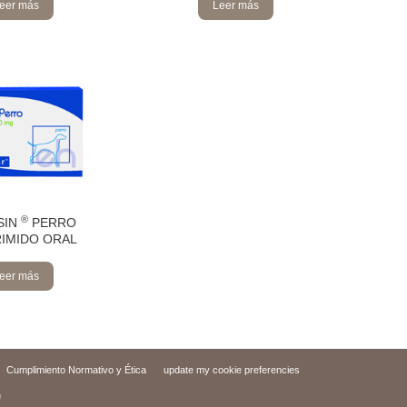
eer más
Leer más
®
SIN
PERRO
IMIDO ORAL
eer más
Cumplimiento Normativo y Ética
update my cookie preferencies
d