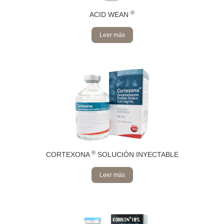
®
ACID WEAN
Leer más
®
CORTEXONA
SOLUCIÓN INYECTABLE
Leer más