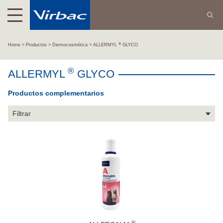
®
Home
Productos
Dermocosmética
ALLERMYL
GLYCO
®
ALLERMYL
GLYCO
Productos complementarios
Filtrar
®